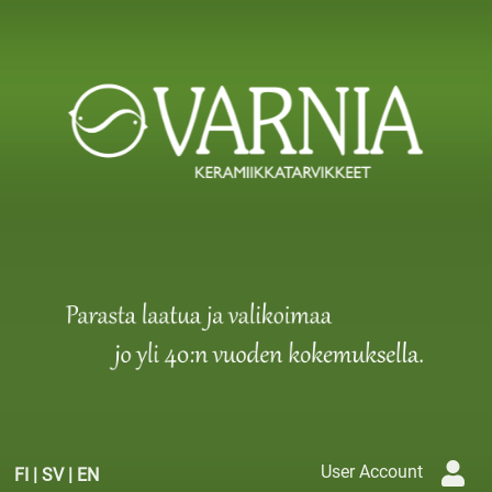
User Account
FI
|
SV
|
EN