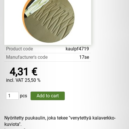
Product code
kaulpf4719
Manufacturer's code
17se
4,31 €
incl. VAT 25,50 %
pcs
Nyöritetty puukaulin, joka tekee "venytettyä kalaverkko-
kuviota".