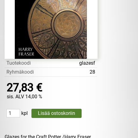
Tuotekoodi
glazesf
Ryhmäkoodi
28
27,83 €
sis. ALV 14,00 %
kpl
Glazes for the Craft Potter /Harry Fraser