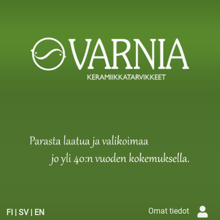
Omat tiedot
FI
|
SV
|
EN