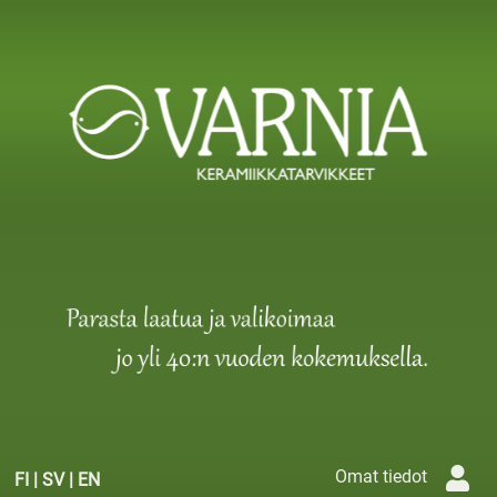
Omat tiedot
FI
|
SV
|
EN