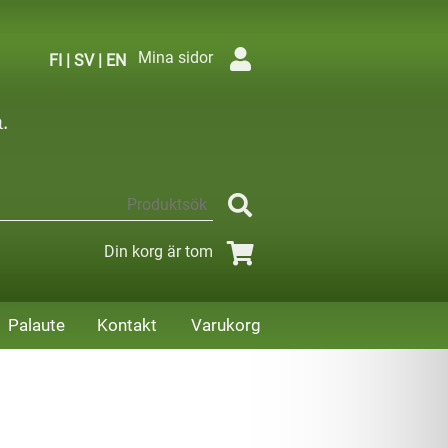
Mina sidor
FI
|
SV
|
EN
Din korg är tom
Palaute
Kontakt
Varukorg