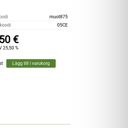
oodi
muot875
koodi
05CE
50 €
V 25,50 %
st