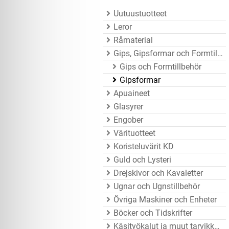
Uutuustuotteet
Leror
Råmaterial
Gips, Gipsformar och Formtillbehör
Gips och Formtillbehör
Gipsformar
Apuaineet
Glasyrer
Engober
Värituotteet
Koristeluvärit KD
Guld och Lysteri
Drejskivor och Kavaletter
Ugnar och Ugnstillbehör
Övriga Maskiner och Enheter
Böcker och Tidskrifter
Käsityökalut ja muut tarvikkeet