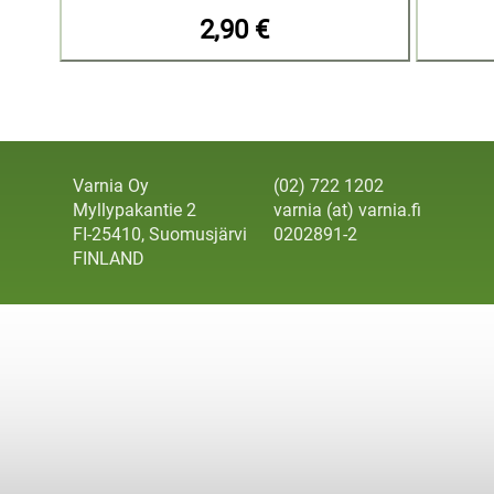
2,90 €
Varnia Oy
(02) 722 1202
Myllypakantie 2
varnia (at) varnia.fi
FI-25410, Suomusjärvi
0202891-2
FINLAND