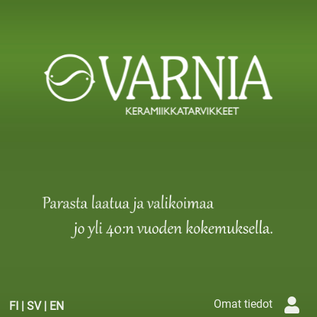
Omat tiedot
FI
|
SV
|
EN