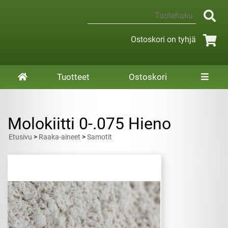
Ostoskori on tyhjä
Tuotteet
Ostoskori
Molokiitti 0-.075 Hieno
Etusivu
>
Raaka-aineet
>
Samotit