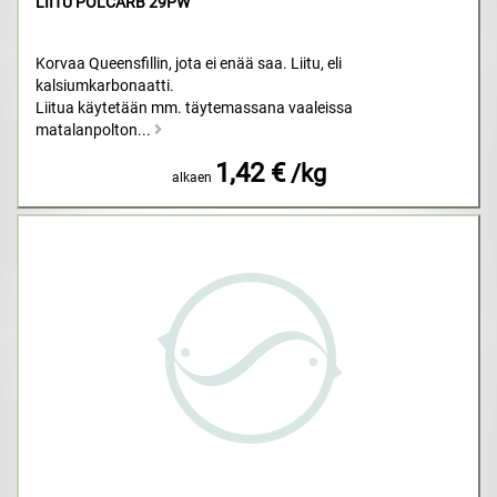
LIITU POLCARB 29PW
Korvaa Queensfillin, jota ei enää saa. Liitu, eli
kalsiumkarbonaatti.
Liitua käytetään mm. täytemassana vaaleissa
matalanpolton...
1,42 €
/kg
alkaen