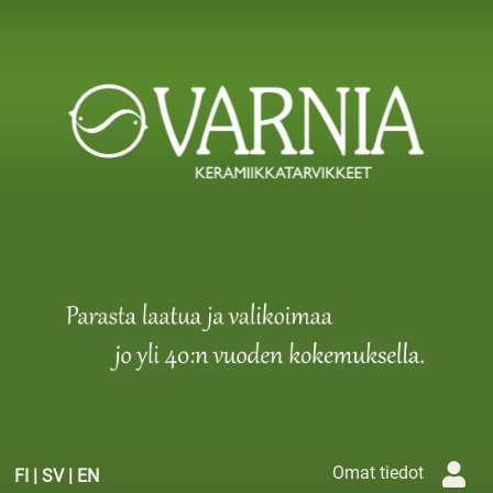
Omat tiedot
FI
|
SV
|
EN