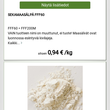
SEKAMAASÄLPÄ FFF60
FFF60 = FFF200M
VAIN tuotteen nimi on muuttunut, ei tuote! Maasälvät ovat
luonnossa esiintyviä kivilajeja.
Kaikki...
0,94 €
/kg
alkaen