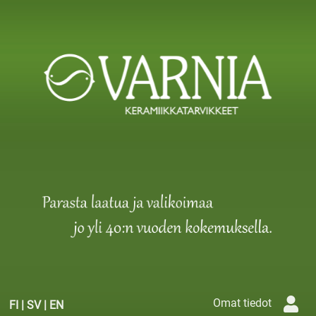
Omat tiedot
FI
|
SV
|
EN