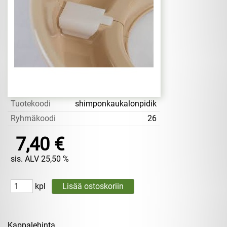
Tuotekoodi
shimponkaukalonpidik
Ryhmäkoodi
26
7,40 €
sis. ALV 25,50 %
kpl
Kappalehinta