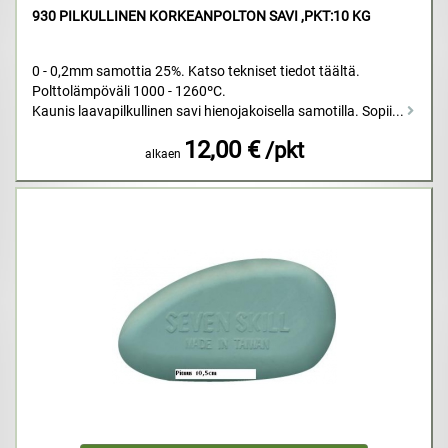
930 PILKULLINEN KORKEANPOLTON SAVI ,PKT:10 KG
0 - 0,2mm samottia 25%. Katso tekniset tiedot täältä.
Polttolämpöväli 1000 - 1260ºC.
Kaunis laavapilkullinen savi hienojakoisella samotilla. Sopii...
12,00 €
/pkt
alkaen