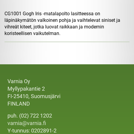
CG1001 Gogh Iris -matalapolto lasitteessa on
läpinäkymätön valkoinen pohja ja vaihtelevat siniset ja
vihreät kiteet, jotka luovat raikkaan ja modernin
koristeellisen vaikutelman.
Varnia Oy
Myllypakantie 2
FI-25410, Suomusjärvi
FINLAND
puh. (02) 722 1202
varnia@varnia.fi
Y-tunnus: 0202891-2