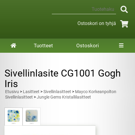
Ostoskori on tyhjä
Tuotteet
Ostoskori
Sivellinlasite CG1001 Gogh
Iris
Etusivu
>
Lasitteet
>
Sivellinlasitteet
>
Mayco Korkeanpolton
Sivellinlasitteet
>
Jungle Gems Kristallilasitteet