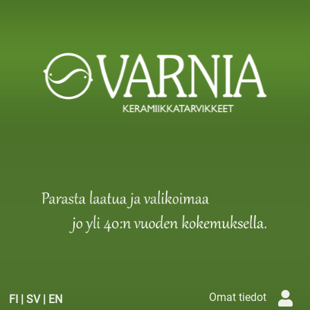
Omat tiedot
FI
|
SV
|
EN