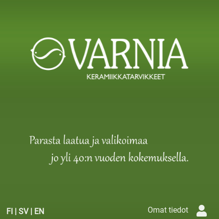
Omat tiedot
FI
|
SV
|
EN