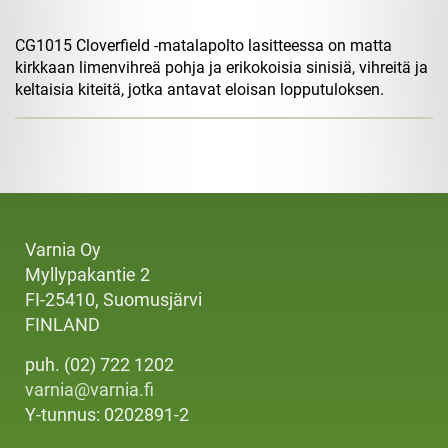
CG1015 Cloverfield -matalapolto lasitteessa on matta
kirkkaan limenvihreä pohja ja erikokoisia sinisiä, vihreitä ja
keltaisia ​​kiteitä, jotka antavat eloisan lopputuloksen.
Varnia Oy
Myllypakantie 2
FI-25410, Suomusjärvi
FINLAND
puh. (02) 722 1202
varnia@varnia.fi
Y-tunnus: 0202891-2