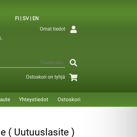
FI
|
SV
|
EN
Omat tiedot
Ostoskori on tyhjä
aute
Yhteystiedot
Ostoskori
e ( Uutuuslasite )