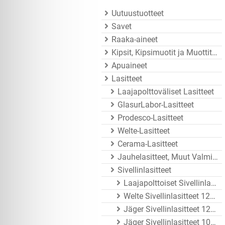
Uutuustuotteet
Savet
Raaka-aineet
Kipsit, Kipsimuotit ja Muottitarvikkeet
Apuaineet
Lasitteet
Laajapolttoväliset Lasitteet
GlasurLabor-Lasitteet
Prodesco-Lasitteet
Welte-Lasitteet
Cerama-Lasitteet
Jauhelasitteet, Muut Valmistajat
Sivellinlasitteet
Laajapolttoiset Sivellinlasitteet
Welte Sivellinlasitteet 1200 - 1250°C
Jäger Sivellinlasitteet 1200 - 1260°C
Jäger Sivellinlasitteet 1020 - 1080°C