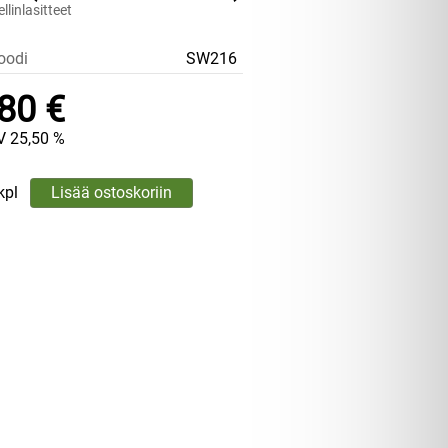
linlasitteet
oodi
SW216
80 €
V 25,50 %
kpl