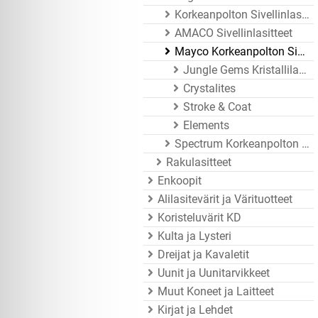
Korkeanpolton Sivellinlasitteet
AMACO Sivellinlasitteet
Mayco Korkeanpolton Sivellinlasitteet
Jungle Gems Kristallilasitteet
Crystalites
Stroke & Coat
Elements
Spectrum Korkeanpolton Sivellinlasitteet
Rakulasitteet
Enkoopit
Alilasitevärit ja Värituotteet
Koristeluvärit KD
Kulta ja Lysteri
Dreijat ja Kavaletit
Uunit ja Uunitarvikkeet
Muut Koneet ja Laitteet
Kirjat ja Lehdet