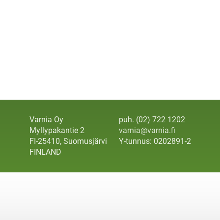
Varnia Oy
puh. (02) 722 1202
Myllypakantie 2
varnia@varnia.fi
FI-25410, Suomusjärvi
Y-tunnus: 0202891-2
FINLAND