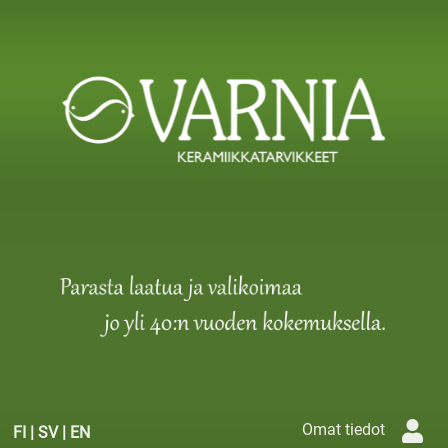
Omat tiedot
FI
|
SV
|
EN