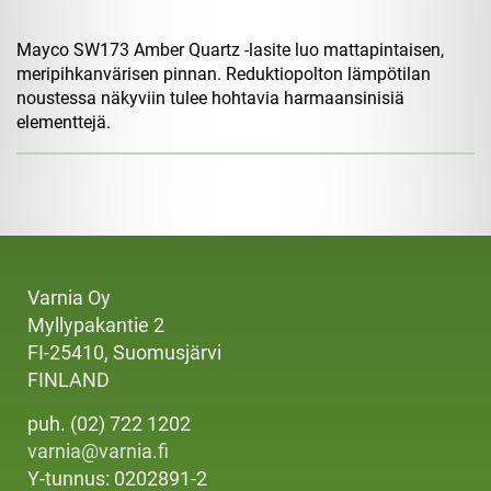
Mayco SW173 Amber Quartz -lasite luo mattapintaisen,
meripihkanvärisen pinnan. Reduktiopolton lämpötilan
noustessa näkyviin tulee hohtavia harmaansinisiä
elementtejä.
Varnia Oy
Myllypakantie 2
FI-25410, Suomusjärvi
FINLAND
puh. (02) 722 1202
varnia@varnia.fi
Y-tunnus: 0202891-2