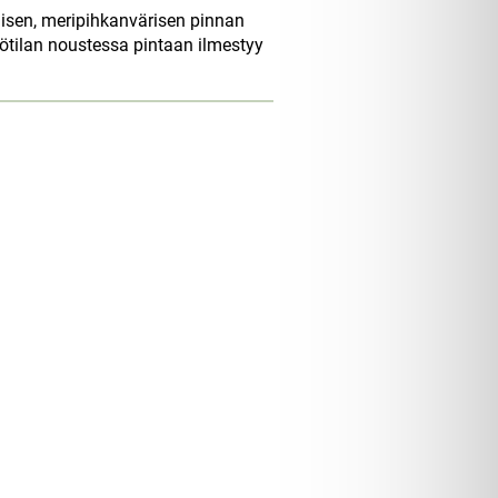
nisen, meripihkanvärisen pinnan
pötilan noustessa pintaan ilmestyy