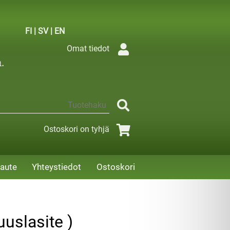
FI
|
SV
|
EN
Omat tiedot
Ostoskori on tyhjä
aute
Yhteystiedot
Ostoskori
uslasite )