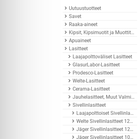
Uutuustuotteet
Savet
Raaka-aineet
Kipsit, Kipsimuotit ja Muottitarvikkeet
Apuaineet
Lasitteet
Laajapolttoväliset Lasitteet
GlasurLabor-Lasitteet
Prodesco-Lasitteet
Welte-Lasitteet
Cerama-Lasitteet
Jauhelasitteet, Muut Valmistajat
Sivellinlasitteet
Laajapolttoiset Sivellinlasitteet
Welte Sivellinlasitteet 1200 - 1250°C
Jäger Sivellinlasitteet 1200 - 1260°C
Jäger Sivellinlasitteet 1020 - 1080°C