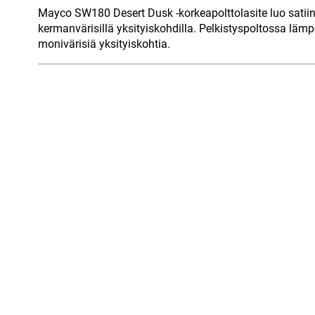
Mayco SW180 Desert Dusk -korkeapolttolasite luo satii
kermanvärisillä yksityiskohdilla. Pelkistyspoltossa läm
monivärisiä yksityiskohtia.