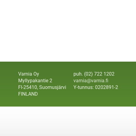
Varnia Oy
puh. (02) 722 1202
Myllypakantie 2
varnia@varnia.fi
FI-25410, Suomusjärvi
Y-tunnus: 0202891-2
FINLAND