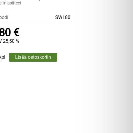
linlasitteet
oodi
SW180
80 €
V 25,50 %
kpl