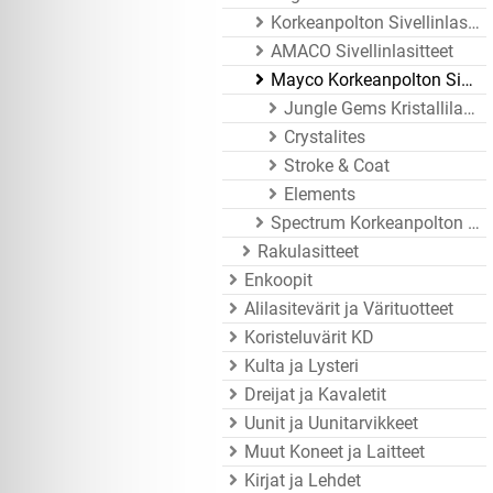
Korkeanpolton Sivellinlasitteet
AMACO Sivellinlasitteet
Mayco Korkeanpolton Sivellinlasitteet
Jungle Gems Kristallilasitteet
Crystalites
Stroke & Coat
Elements
Spectrum Korkeanpolton Sivellinlasitteet
Rakulasitteet
Enkoopit
Alilasitevärit ja Värituotteet
Koristeluvärit KD
Kulta ja Lysteri
Dreijat ja Kavaletit
Uunit ja Uunitarvikkeet
Muut Koneet ja Laitteet
Kirjat ja Lehdet