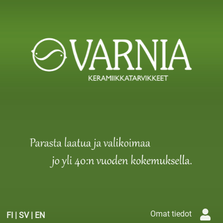
Omat tiedot
FI
|
SV
|
EN