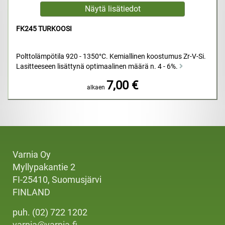
FK245 TURKOOSI
Polttolämpötila 920 - 1350°C. Kemiallinen koostumus Zr-V-Si.
Lasitteeseen lisättynä optimaalinen määrä n. 4 - 6%.
7,00 €
alkaen
Varnia Oy
Myllypakantie 2
FI-25410, Suomusjärvi
FINLAND
puh. (02) 722 1202
varnia@varnia.fi