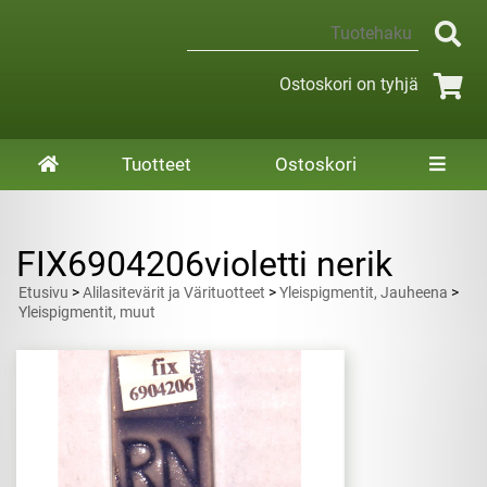
Ostoskori on tyhjä
Tuotteet
Ostoskori
FIX6904206violetti nerik
Etusivu
>
Alilasitevärit ja Värituotteet
>
Yleispigmentit, Jauheena
>
Yleispigmentit, muut