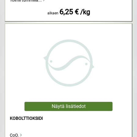
Toimii tummilla...
6,25 €
/kg
alkaen
KOBOLTTIOKSIDI
CoO.