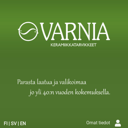
Omat tiedot
FI
|
SV
|
EN