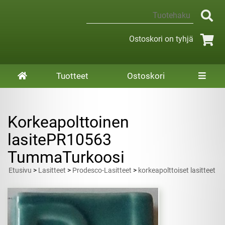
Ostoskori on tyhjä
Tuotteet
Ostoskori
Korkeapolttoinen
lasitePR10563
TummaTurkoosi
Etusivu
>
Lasitteet
>
Prodesco-Lasitteet
>
korkeapolttoiset lasitteet