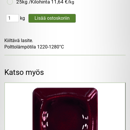
25kg /Kilohinta
11,64 €
/kg
kg
Kiiltävä lasite.
Polttolämpötila 1220-1280°C
Katso myös