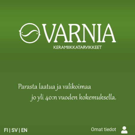
Omat tiedot
FI
|
SV
|
EN