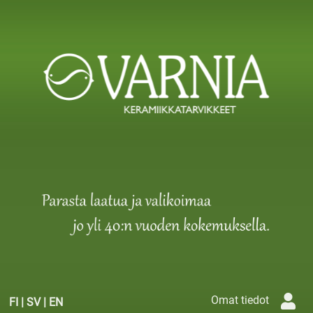
Omat tiedot
FI
|
SV
|
EN