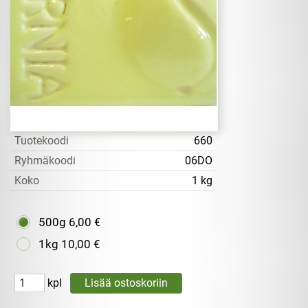
Tuotekoodi
660
Ryhmäkoodi
06DO
Koko
1 kg
500g
6,00 €
1kg
10,00 €
kpl