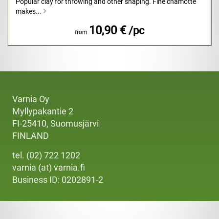
Popular clay for throwing and other shaping. Fine chamotte
makes...
10,90 €
/pc
from
Varnia Oy
Myllypakantie 2
FI-25410, Suomusjärvi
FINLAND
tel. (02) 722 1202
varnia (at) varnia.fi
Business ID: 0202891-2