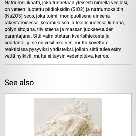
Natriumsilikaatti, joka tunnetaan yleisesti nimellä vesilasi,
on veteen liuotettu piidioksidin (SiO2) ja natriumoksidin
(Na2O3) seos, joka toimii monipuolisena aineena
rakentamisessa, keramiikassa ja teollisuudessa liimana,
pölyn sitojana, tiivisteenä ja massan juoksevuuden
parantajana. Sitä valmistetaan kvartsihiekasta ja
soodasta, ja se on vesiliukoinen, mutta kovettuu
reaktioissa pysyviksi yhdisteiksi, jolloin siitä tulee esim.
vettä hylkivä, mutta ei täysin vedenpitävä, kerros.
See also