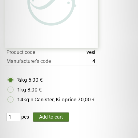
Product code
vesi
Manufacturer's code
4
½kg
5,00 €
1kg
8,00 €
14kg:n Canister, Kiloprice
70,00 €
pcs