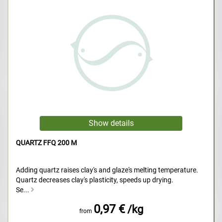
QUARTZ FFQ 200 M
Adding quartz raises clay's and glaze's melting temperature.
Quartz decreases clay's plasticity, speeds up drying.
Se...
0,97 €
/kg
from