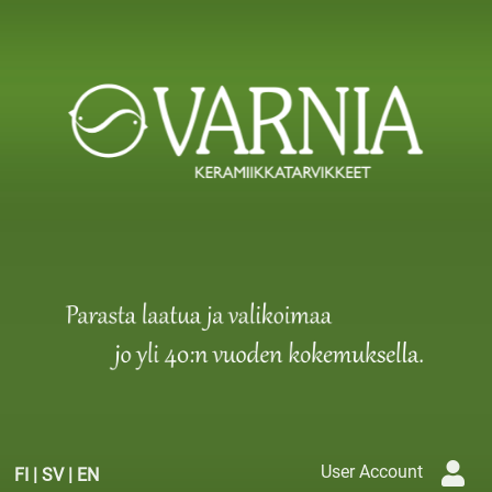
User Account
FI
|
SV
|
EN