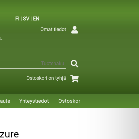
FI
|
SV
|
EN
Omat tiedot
Ostoskori on tyhjä
aute
Yhteystiedot
Ostoskori
Azure