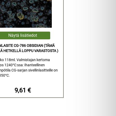
NLASITE CG-786 OBSIDIAN (TÄMÄ
Ä HETKELLÄ LOPPU VARASTOSTA )
ko 118ml. Valmistajan kertoma
los 1240°C:ssa: Ihanteellinen
pötila CG-sarjan sivellinlasitteille on
050°C.
9,61 €