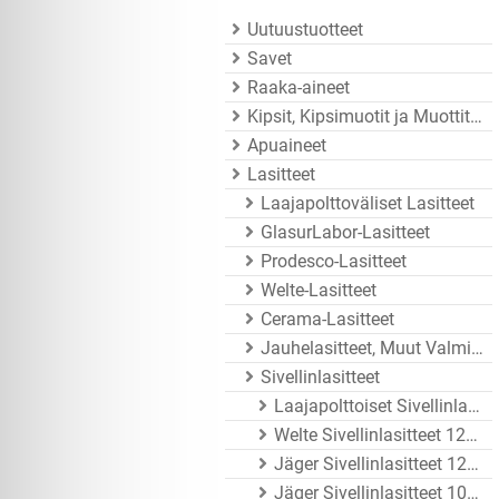
Uutuustuotteet
Savet
Raaka-aineet
Kipsit, Kipsimuotit ja Muottitarvikkeet
Apuaineet
Lasitteet
Laajapolttoväliset Lasitteet
GlasurLabor-Lasitteet
Prodesco-Lasitteet
Welte-Lasitteet
Cerama-Lasitteet
Jauhelasitteet, Muut Valmistajat
Sivellinlasitteet
Laajapolttoiset Sivellinlasitteet
Welte Sivellinlasitteet 1200 - 1250°C
Jäger Sivellinlasitteet 1200 - 1260°C
Jäger Sivellinlasitteet 1020 - 1080°C