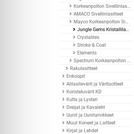
Korkeanpolton Sivellinlasitteet
AMACO Sivellinlasitteet
Mayco Korkeanpolton Sivellinlasitteet
Jungle Gems Kristallilasitteet
Crystalites
Stroke & Coat
Elements
Spectrum Korkeanpolton Sivellinlasitteet
Rakulasitteet
Enkoopit
Alilasitevärit ja Värituotteet
Koristeluvärit KD
Kulta ja Lysteri
Dreijat ja Kavaletit
Uunit ja Uunitarvikkeet
Muut Koneet ja Laitteet
Kirjat ja Lehdet