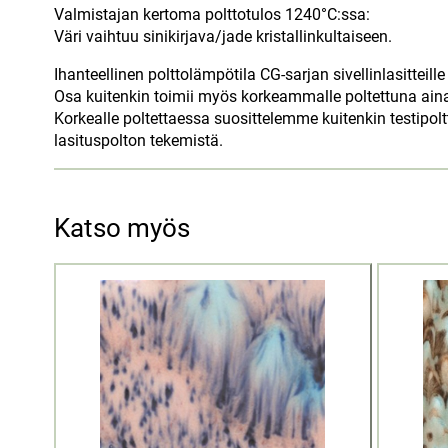
Valmistajan kertoma polttotulos 1240°C:ssa:
Väri vaihtuu sinikirjava/jade kristallinkultaiseen.
Ihanteellinen polttolämpötila CG-sarjan sivellinlasitteill
Osa kuitenkin toimii myös korkeammalle poltettuna aina
Korkealle poltettaessa suosittelemme kuitenkin testipol
lasituspolton tekemistä.
Katso myös