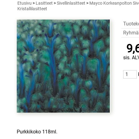
Etusivu
>
Lasitteet
>
Sivellinlasitteet
>
Mayco Korkeanpolton Sivel
Kristallilasitteet
Tuotek
Ryhmä
9,
sis. AL
Purkkikoko 118ml.