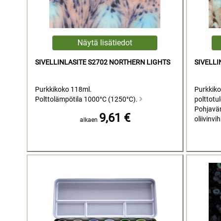
SIVELLINLASITE S2702 NORTHERN LIGHTS
SIVELL
Purkkikoko 118ml.
Purkkiko
Polttolämpötila 1000°C (1250°C).
polttotu
Pohjavär
9,61 €
oliivinvih
alkaen