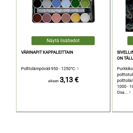
VÄRINAPIT KAPPALEITTAIN
SIVELLI
ON TÄLL
Polttolämpöväli 950 - 1250°C.
Purkkiko
polttotu
3,13 €
polttoläm
alkaen
1000 - 1
Osa...