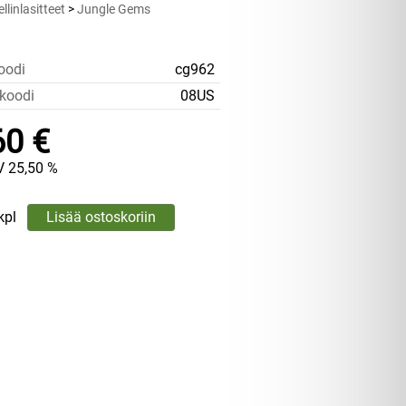
linlasitteet
>
Jungle Gems
oodi
cg962
koodi
08US
60 €
V 25,50 %
kpl