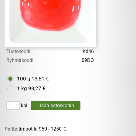
Tuotekoodi
Kd46
Ryhmäkoodi
09DO
100 g
13,51 €
1 kg
98,27 €
kpl
Polttolämpötila 950 - 1250°C.