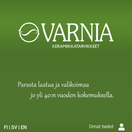
Omat tiedot
FI
|
SV
|
EN