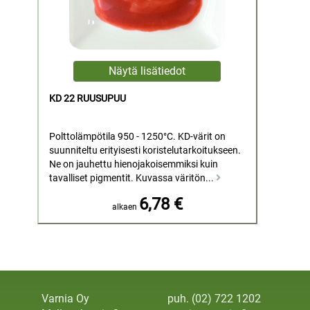
KD 22 RUUSUPUU
Polttolämpötila 950 - 1250°C. KD-värit on
suunniteltu erityisesti koristelutarkoitukseen.
Ne on jauhettu hienojakoisemmiksi kuin
tavalliset pigmentit. Kuvassa väritön...
6,78 €
alkaen
Varnia Oy
puh. (02) 722 1202