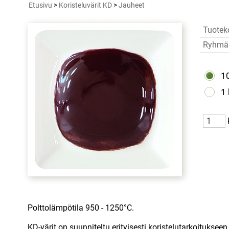
Etusivu
>
Koristeluvärit KD
>
Jauheet
Tuotek
Ryhmä
1
1
Polttolämpötila 950 - 1250°C.
KD-värit on suunniteltu erityisesti koristelutarkoitukseen