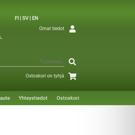
FI
|
SV
|
EN
Omat tiedot
Ostoskori on tyhjä
aute
Yhteystiedot
Ostoskori