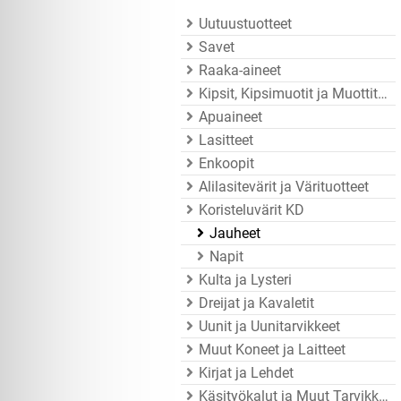
Uutuustuotteet
Savet
Raaka-aineet
Kipsit, Kipsimuotit ja Muottitarvikkeet
Apuaineet
Lasitteet
Enkoopit
Alilasitevärit ja Värituotteet
Koristeluvärit KD
Jauheet
Napit
Kulta ja Lysteri
Dreijat ja Kavaletit
Uunit ja Uunitarvikkeet
Muut Koneet ja Laitteet
Kirjat ja Lehdet
Käsityökalut ja Muut Tarvikkeet