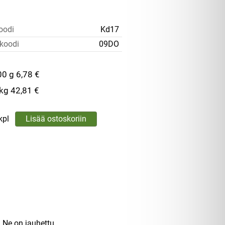
oodi
Kd17
koodi
09DO
00 g
6,78 €
 kg
42,81 €
kpl
. Ne on jauhettu