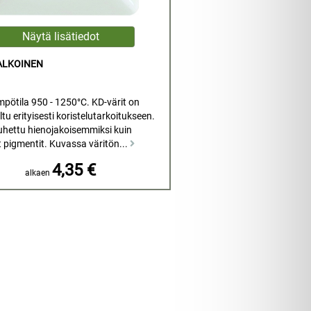
ALKOINEN
mpötila 950 - 1250°C. KD-värit on
tu erityisesti koristelutarkoitukseen.
uhettu hienojakoisemmiksi kuin
t pigmentit. Kuvassa väritön...
4,35 €
alkaen