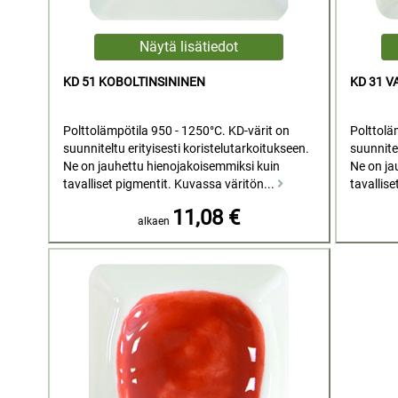
KD 51 KOBOLTINSININEN
KD 31 V
Polttolämpötila 950 - 1250°C. KD-värit on
Polttolä
suunniteltu erityisesti koristelutarkoitukseen.
suunnitel
Ne on jauhettu hienojakoisemmiksi kuin
Ne on ja
tavalliset pigmentit. Kuvassa väritön...
tavallise
11,08 €
alkaen