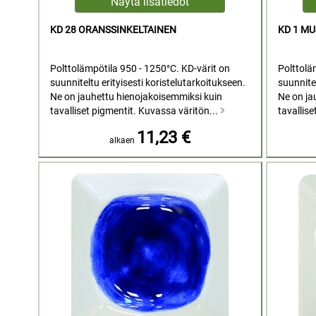
KD 28 ORANSSINKELTAINEN
KD 1 MU
Polttolämpötila 950 - 1250°C. KD-värit on
Polttolä
suunniteltu erityisesti koristelutarkoitukseen.
suunnitel
Ne on jauhettu hienojakoisemmiksi kuin
Ne on ja
tavalliset pigmentit. Kuvassa väritön...
tavallise
11,23 €
alkaen