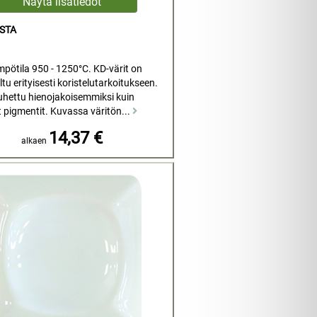
STA
mpötila 950 - 1250°C. KD-värit on
tu erityisesti koristelutarkoitukseen.
uhettu hienojakoisemmiksi kuin
t pigmentit. Kuvassa väritön...
14,37 €
alkaen