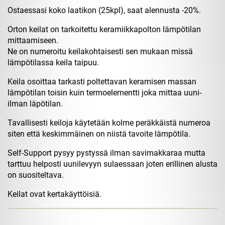
Ostaessasi koko laatikon (25kpl), saat alennusta -20%.
Orton keilat on tarkoitettu keramiikkapolton lämpötilan
mittaamiseen.
Ne on numeroitu keilakohtaisesti sen mukaan missä
lämpötilassa keila taipuu.
Keila osoittaa tarkasti poltettavan keramisen massan
lämpötilan toisin kuin termoelementti joka mittaa uuni-
ilman läpötilan.
Tavallisesti keiloja käytetään kolme peräkkäistä numeroa
siten että keskimmäinen on niistä tavoite lämpötila.
Self-Support pysyy pystyssä ilman savimakkaraa mutta
tarttuu helposti uunilevyyn sulaessaan joten erillinen alusta
on suositeltava.
Keilat ovat kertakäyttöisiä.