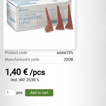
Product code
ssora13½
Manufacturer's code
22OR
1,40 €
/pcs
incl. VAT 25,50 %
pcs