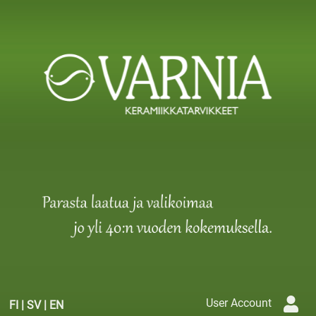
User Account
FI
|
SV
|
EN