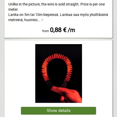
Unlike in the picture, the wire is sold straight. Price is per one
meter.
Lanka on 5m tai 10m kiepeissä. Lankaa saa myös yksittäisinä
metreinä, huomioi...
0,88 €
/m
from