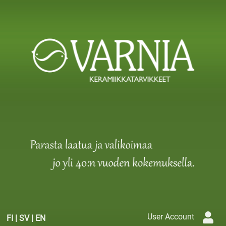
User Account
FI
|
SV
|
EN