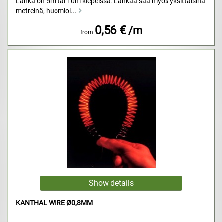
Lanka on 5m tai 10m kiepeissä. Lankaa saa myös yksittäisinä
metreinä, huomioi...
0,56 €
/m
from
KANTHAL WIRE Ø0,8MM