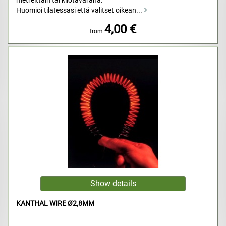
metreittäin tai kilotavarana.
Huomioi tilatessasi että valitset oikean...
4,00 €
from
KANTHAL WIRE Ø2,8MM