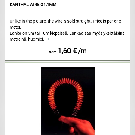
KANTHAL WIRE Ø1,1MM
Unlike in the picture, the wire is sold straight. Price is per one
meter.
Lanka on 5m tai 10m kiepeissä. Lankaa saa myös yksittäisinä
metreinä, huomioi...
1,60 €
/m
from