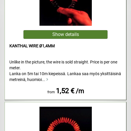
KANTHAL WIRE Ø1,4MM
Unlike in the picture, the wire is sold straight. Price is per one
meter.
Lanka on 5m tai 10m kiepeissä. Lankaa saa myös yksittäisinä
metreinä, huomioi...
1,52 €
/m
from