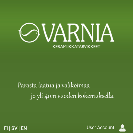
User Account
FI
|
SV
|
EN