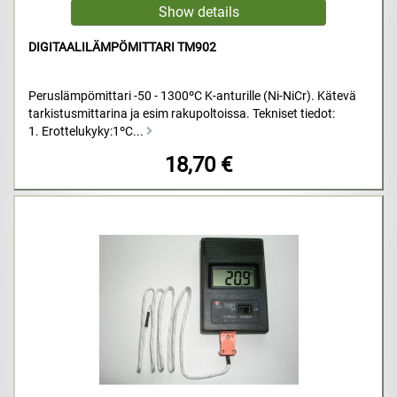
DIGITAALILÄMPÖMITTARI TM902
Peruslämpömittari -50 - 1300ºC K-anturille (Ni-NiCr). Kätevä
tarkistusmittarina ja esim rakupoltoissa. Tekniset tiedot:
1. Erottelukyky:1ºC...
18,70 €