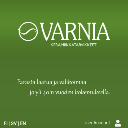
User Account
FI
|
SV
|
EN