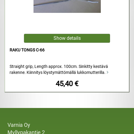
RAKU TONGS C-66
Straight grip, Length approx. 100cm. Sinkitty kestävä
rakenne. Kiinnitys löystymättömällä lukkomutterilla.
45,40 €
Varnia Oy
Myllypakantie 2