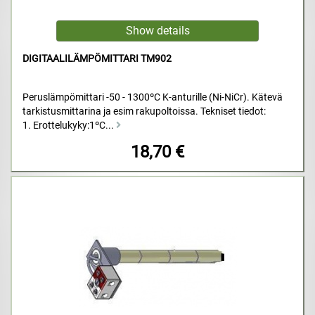
DIGITAALILÄMPÖMITTARI TM902
Peruslämpömittari -50 - 1300ºC K-anturille (Ni-NiCr). Kätevä
tarkistusmittarina ja esim rakupoltoissa. Tekniset tiedot:
1. Erottelukyky:1ºC...
18,70 €