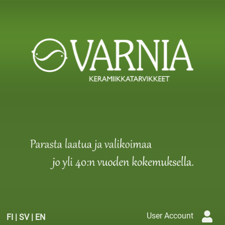
User Account
FI
|
SV
|
EN