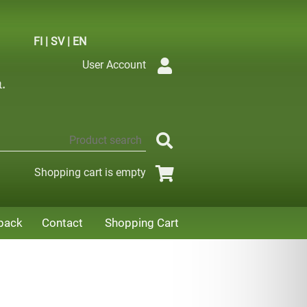
FI
|
SV
|
EN
User Account
Shopping cart is empty
back
Contact
Shopping Cart