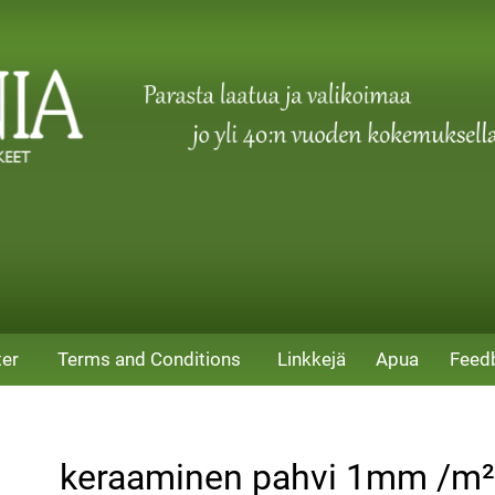
ter
Terms and Conditions
Linkkejä
Apua
Feed
keraaminen pahvi 1mm /m²