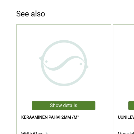
See also
KERAAMINEN PAHVI 2MM /M²
UUNILE
Width 61cm.
More det