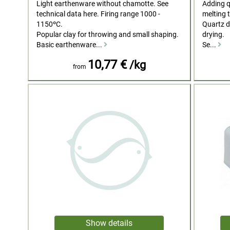
Light earthenware without chamotte. See
Adding qu
technical data here. Firing range 1000 -
melting 
1150ºC.
Quartz de
Popular clay for throwing and small shaping.
drying.
Basic earthenware...
Se...
10,77 €
/kg
from