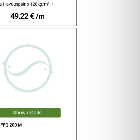
a tilavuuspaino 128kg/m³.
49,22 €
/m
FFQ 200 M