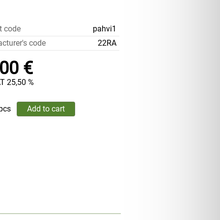
t code
pahvi1
cturer's code
22RA
,00 €
AT 25,50 %
pcs