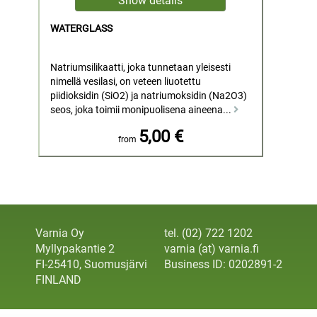
WATERGLASS
Natriumsilikaatti, joka tunnetaan yleisesti
nimellä vesilasi, on veteen liuotettu
piidioksidin (SiO2) ja natriumoksidin (Na2O3)
seos, joka toimii monipuolisena aineena...
5,00 €
from
Varnia Oy
tel. (02) 722 1202
Myllypakantie 2
varnia (at) varnia.fi
FI-25410, Suomusjärvi
Business ID: 0202891-2
FINLAND