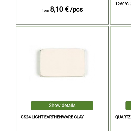
1260°C j
8,10 €
/pcs
from
GS24 LIGHT EARTHENWARE CLAY
QUARTZ 