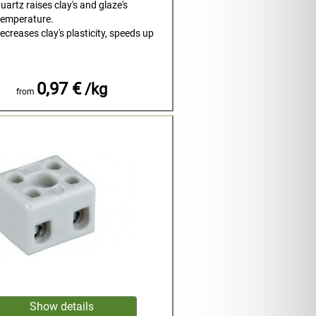
artz raises clay's and glaze's
temperature.
creases clay's plasticity, speeds up
0,97 €
/kg
from