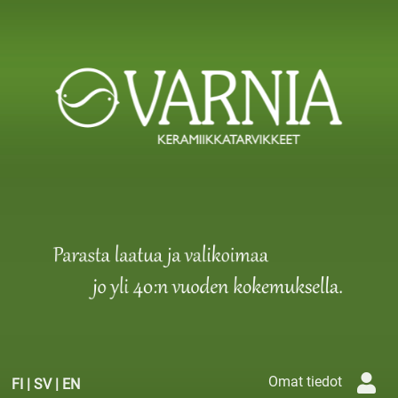
Omat tiedot
FI
|
SV
|
EN