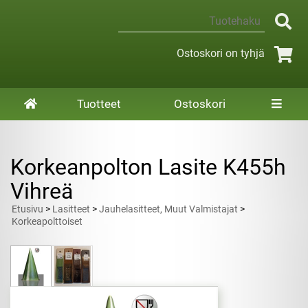
Ostoskori on tyhjä
Tuotteet
Ostoskori
Korkeanpolton Lasite K455h
Vihreä
Etusivu
>
Lasitteet
>
Jauhelasitteet, Muut Valmistajat
>
Korkeapolttoiset