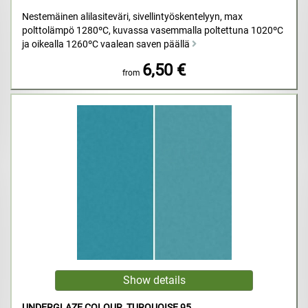
Nestemäinen alilasiteväri, sivellintyöskentelyyn, max
polttolämpö 1280ºC, kuvassa vasemmalla poltettuna 1020ºC
ja oikealla 1260ºC vaalean saven päällä
6,50 €
from
UNDERGLAZE COLOUR, TURQUOISE 95