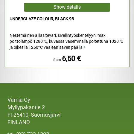
UNDERGLAZE COLOUR, BLACK 98
Nestemäinen alilasiteväri, sivellintyöskentelyyn, max
polttolämpö 1280ºC, kuvassa vasemmalla poltettuna 1020ºC
ja oikealla 1260ºC vaalean saven päällä
6,50 €
from
Varnia Oy
Myllypakantie 2
FI-25410, Suomusjärvi
FINLAND