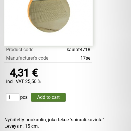
Product code
kaulpf4718
Manufacturer's code
17se
4,31 €
incl. VAT 25,50 %
pcs
Nyöritetty puukaulin, joka tekee "spiraali-kuviota".
Leveys n. 15 cm.