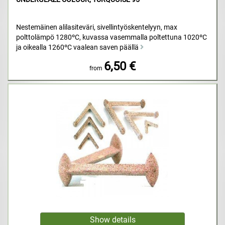
Nestemäinen alilasiteväri, sivellintyöskentelyyn, max
polttolämpö 1280ºC, kuvassa vasemmalla poltettuna 1020ºC
ja oikealla 1260ºC vaalean saven päällä
6,50 €
from