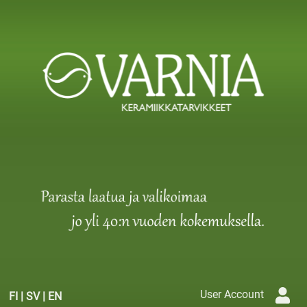
User Account
FI
|
SV
|
EN