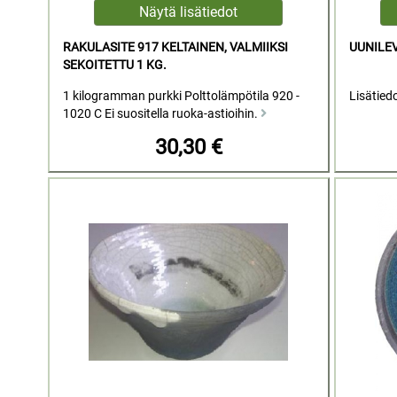
RAKULASITE 917 KELTAINEN, VALMIIKSI
UUNILE
SEKOITETTU 1 KG.
1 kilogramman purkki Polttolämpötila 920 -
Lisätied
1020 C Ei suositella ruoka-astioihin.
30,30 €