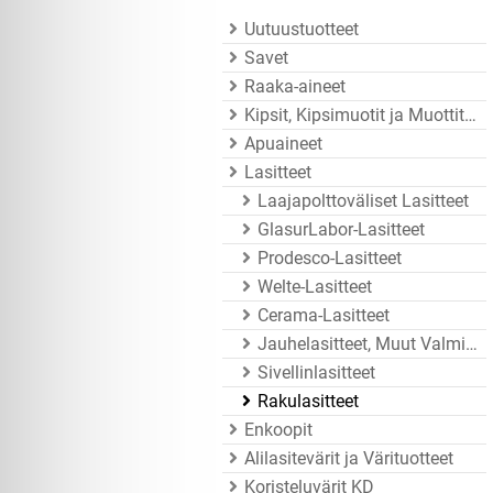
Uutuustuotteet
Savet
Raaka-aineet
Kipsit, Kipsimuotit ja Muottitarvikkeet
Apuaineet
Lasitteet
Laajapolttoväliset Lasitteet
GlasurLabor-Lasitteet
Prodesco-Lasitteet
Welte-Lasitteet
Cerama-Lasitteet
Jauhelasitteet, Muut Valmistajat
Sivellinlasitteet
Rakulasitteet
Enkoopit
Alilasitevärit ja Värituotteet
Koristeluvärit KD