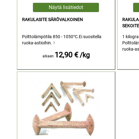
RAKULASITE SÄRÖVALKOINEN
RAKULAS
SEKOITE
Polttolämpötila 850 - 1050°C.Ei suositella
1 kilogr
ruoka-astioihin.
Polttoläm
ruoka-as
12,90 €
/kg
alkaen