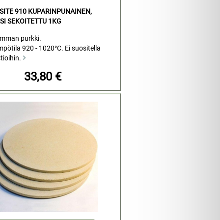
ITE 910 KUPARINPUNAINEN,
SI SEKOITETTU 1KG
amman purkki.
pötila 920 - 1020°C. Ei suositella
tioihin.
33,80 €