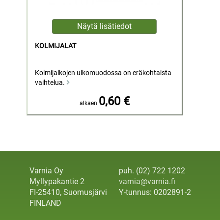
KOLMIJALAT
Kolmijalkojen ulkomuodossa on eräkohtaista
vaihtelua.
0,60 €
alkaen
Varnia Oy
puh. (02) 722 1202
Myllypakantie 2
varnia@varnia.fi
FI-25410, Suomusjärvi
Y-tunnus: 0202891-2
FINLAND