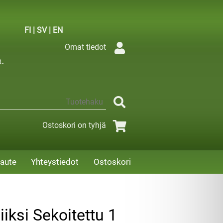
FI
|
SV
|
EN
Omat tiedot
Ostoskori on tyhjä
aute
Yhteystiedot
Ostoskori
iksi Sekoitettu 1