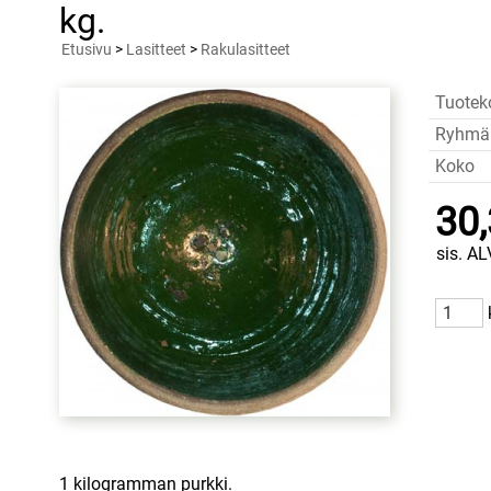
kg.
Etusivu
>
Lasitteet
>
Rakulasitteet
Tuotek
Ryhmä
Koko
30,
sis. AL
1 kilogramman purkki.