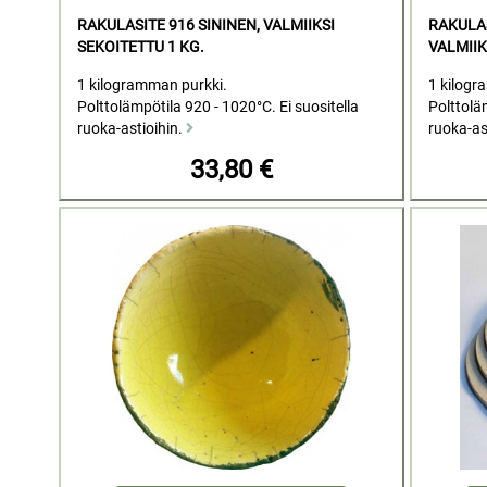
RAKULASITE 916 SININEN, VALMIIKSI
RAKULAS
SEKOITETTU 1 KG.
VALMIIK
1 kilogramman purkki.
1 kilogr
Polttolämpötila 920 - 1020°C. Ei suositella
Polttoläm
ruoka-astioihin.
ruoka-as
33,80 €