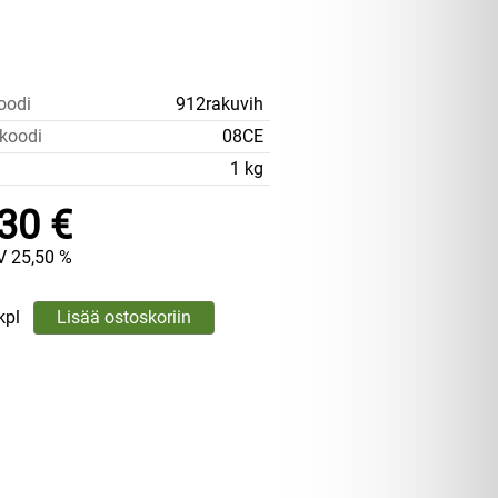
oodi
912rakuvih
koodi
08CE
1 kg
30 €
V 25,50 %
kpl