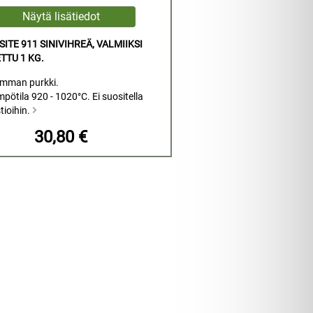
ITE 911 SINIVIHREÄ, VALMIIKSI
TTU 1 KG.
amman purkki.
pötila 920 - 1020°C. Ei suositella
tioihin.
30,80 €