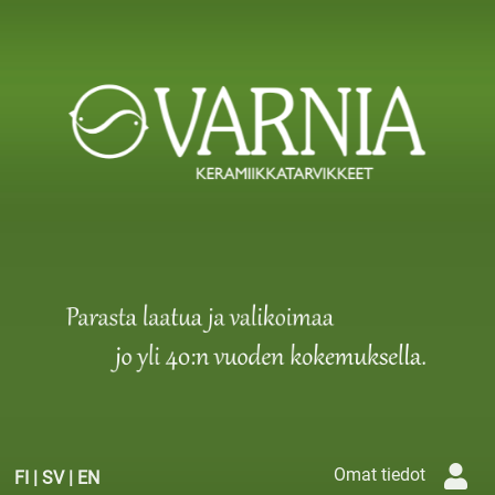
Omat tiedot
FI
|
SV
|
EN