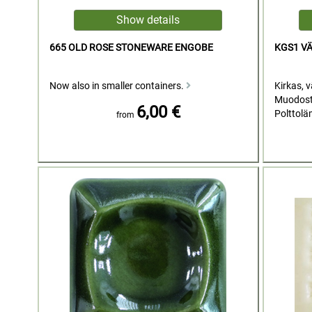
665 OLD ROSE STONEWARE ENGOBE
KGS1 V
Now also in smaller containers.
Kirkas, vä
Muodost
6,00 €
Polttolä
from