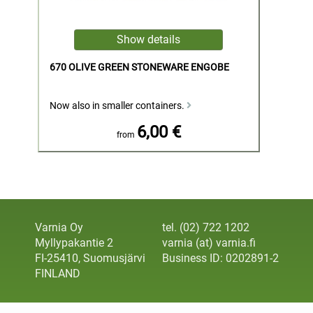
670 OLIVE GREEN STONEWARE ENGOBE
Now also in smaller containers.
6,00 €
from
Varnia Oy
tel. (02) 722 1202
Myllypakantie 2
varnia (at) varnia.fi
FI-25410, Suomusjärvi
Business ID: 0202891-2
FINLAND