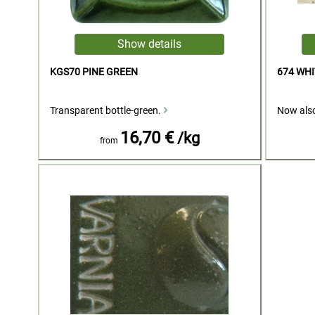
KGS70 PINE GREEN
674 WH
Transparent bottle-green.
Now also
16,70 €
/kg
from