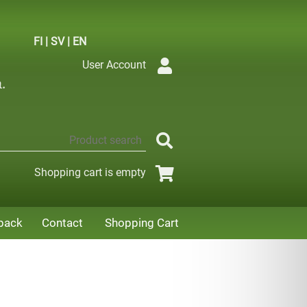
FI
|
SV
|
EN
User Account
Shopping cart is empty
back
Contact
Shopping Cart