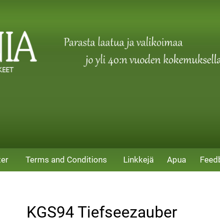
ter
Terms and Conditions
Linkkejä
Apua
Feed
KGS94 Tiefseezauber