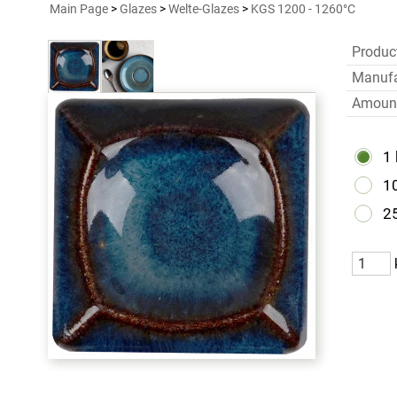
Main Page
>
Glazes
>
Welte-Glazes
>
KGS 1200 - 1260°C
Produc
Manufa
Amoun
1
10
25