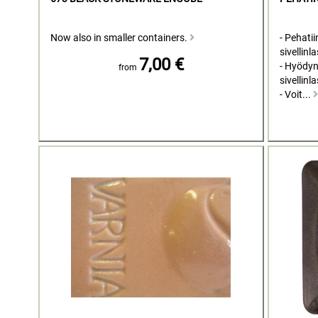
Now also in smaller containers.
- Pehatii
sivellinla
7,00 €
- Hyödyn
from
sivellinla
- Voit...