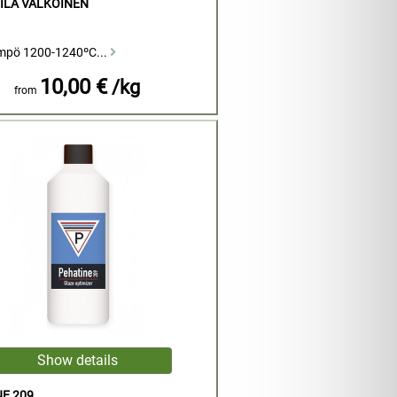
ILA VALKOINEN
ämpö 1200-1240ºC...
10,00 €
/kg
from
E 209