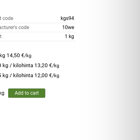
t code
kgs94
cturer's code
10we
t
1 kg
 kg
14,50 €
/kg
 kg / kilohinta
13,20 €
/kg
 kg / kilohinta
12,00 €
/kg
kg