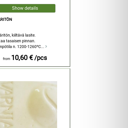
ÄRITÖN
ritön, kiiltävä lasite.
aa tasaisen pinnan.
mpötila n. 1200-1260ºC...
10,60 €
/pcs
from