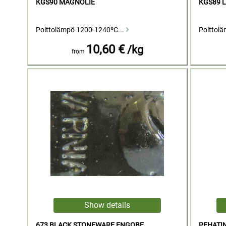
KGS90 MAGNOLIE
KGS89 L
Polttolämpö 1200-1240ºC...
Polttol
10,60 €
/kg
from
673 BLACK STONEWARE ENGOBE
PEHATIN