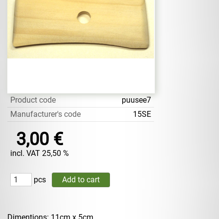
Product code
puusee7
Manufacturer's code
15SE
3,00 €
incl. VAT 25,50 %
pcs
Dimentions: 11cm x 5cm.