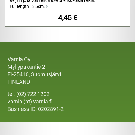
Reijitin jolla voit tehdä useita erikokoisia reikiä.
Full length 13,5cm.
4,45 €
Varnia Oy
Myllypakantie 2
FI-25410, Suomusjärvi
FINLAND
tel. (02) 722 1202
varnia (at) varnia.fi
Business ID: 0202891-2