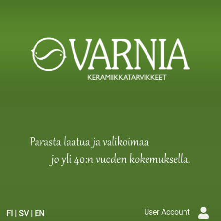
User Account
FI
|
SV
|
EN