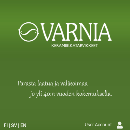
User Account
FI
|
SV
|
EN