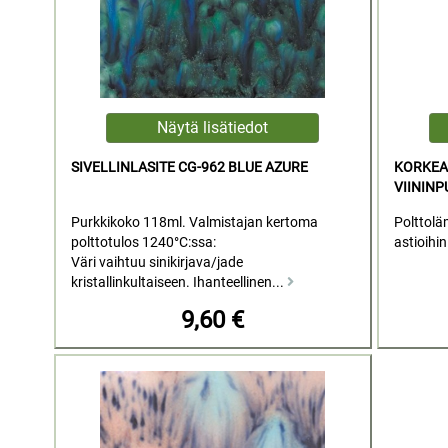
SIVELLINLASITE CG-962 BLUE AZURE
KORKEA
VIININ
Purkkikoko 118ml. Valmistajan kertoma
Polttolä
polttotulos 1240°C:ssa:
astioihin
Väri vaihtuu sinikirjava/jade
kristallinkultaiseen. Ihanteellinen...
9,60 €