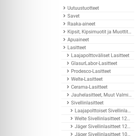
Uutuustuotteet
Savet
Raaka-aineet
Kipsit, Kipsimuotit ja Muottitarvikkeet
Apuaineet
Lasitteet
Laajapolttoväliset Lasitteet
GlasurLabor-Lasitteet
Prodesco-Lasitteet
Welte-Lasitteet
Cerama-Lasitteet
Jauhelasitteet, Muut Valmistajat
Sivellinlasitteet
Laajapolttoiset Sivellinlasitteet
Welte Sivellinlasitteet 1200 - 1250°C
Jäger Sivellinlasitteet 1200 - 1260°C
Jäger Sivellinlasitteet 1020 - 1080°C