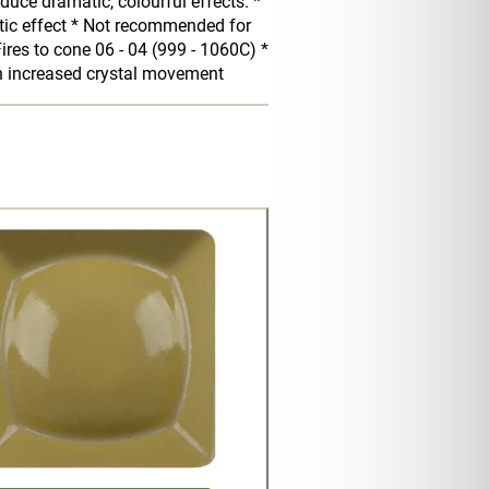
oduce dramatic, colourful effects. *
tic effect * Not recommended for
ires to cone 06 - 04 (999 - 1060C) *
with increased crystal movement