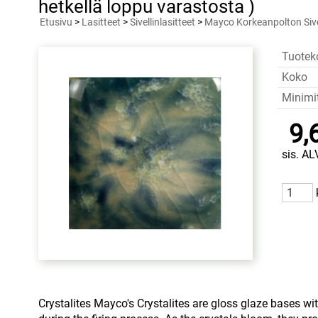
hetkellä loppu varastosta )
Etusivu
>
Lasitteet
>
Sivellinlasitteet
>
Mayco Korkeanpolton Sivel
Tuotek
Koko
Minimi
9,
sis. AL
Crystalites Mayco's Crystalites are gloss glaze bases wit