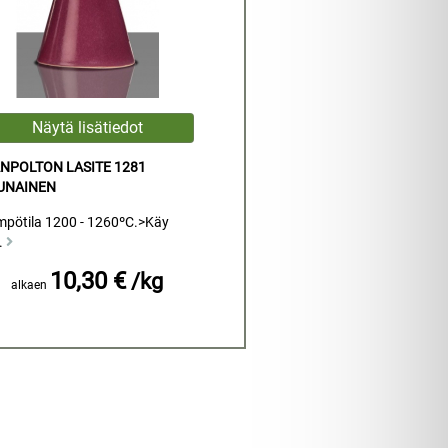
NPOLTON LASITE 1281
PUNAINEN
mpötila 1200 - 1260ºC.>Käy
.
10,30 €
/kg
alkaen