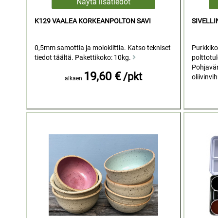
K129 VAALEA KORKEANPOLTON SAVI
SIVELL
0,5mm samottia ja molokiittia. Katso tekniset
Purkkiko
tiedot täältä. Pakettikoko: 10kg.
polttotu
Pohjavär
19,60 €
/pkt
oliivinvih
alkaen