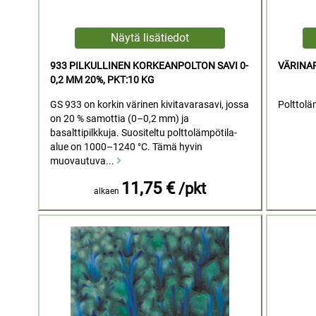
933 PILKULLINEN KORKEANPOLTON SAVI 0-
VÄRINAP
0,2 MM 20%, PKT:10 KG
GS 933 on korkin värinen kivitavarasavi, jossa
Polttolä
on 20 % samottia (0–0,2 mm) ja
basalttipilkkuja. Suositeltu polttolämpötila-
alue on 1000–1240 °C. Tämä hyvin
muovautuva...
11,75 €
/pkt
alkaen