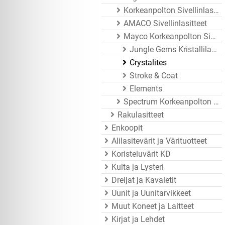
Korkeanpolton Sivellinlasitteet
AMACO Sivellinlasitteet
Mayco Korkeanpolton Sivellinlasitteet
Jungle Gems Kristallilasitteet
Crystalites
Stroke & Coat
Elements
Spectrum Korkeanpolton Sivellinlasitteet
Rakulasitteet
Enkoopit
Alilasitevärit ja Värituotteet
Koristeluvärit KD
Kulta ja Lysteri
Dreijat ja Kavaletit
Uunit ja Uunitarvikkeet
Muut Koneet ja Laitteet
Kirjat ja Lehdet