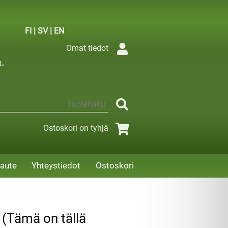
FI
|
SV
|
EN
Omat tiedot
Ostoskori on tyhjä
aute
Yhteystiedot
Ostoskori
 (Tämä on tällä