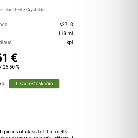
linlasitteet
>
Crystalites
oodi
s2718
118 ml
tilaus
1 kpl
61 €
V 25,50 %
kpl
h pieces of glass frit that melts