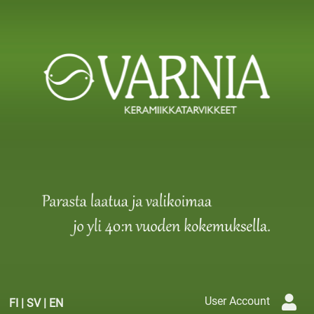
User Account
FI
|
SV
|
EN