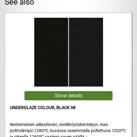
See also
UNDERGLAZE COLOUR, BLACK 98
Nestemäinen alilasiteväri, sivellintyöskentelyyn, max
polttolämpö 1280ºC, kuvassa vasemmalla poltettuna 1020ºC
ja oikealla 1260ºC vaalean saven päällä