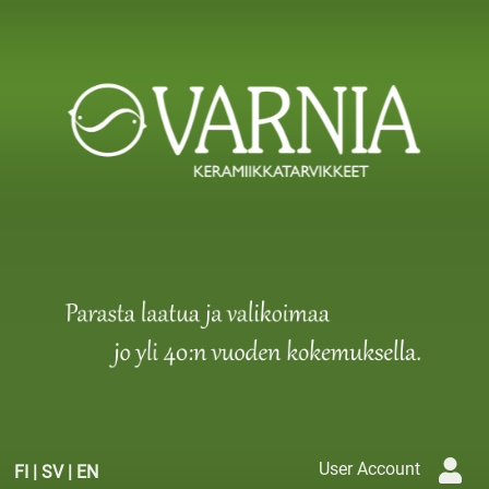
User Account
FI
|
SV
|
EN