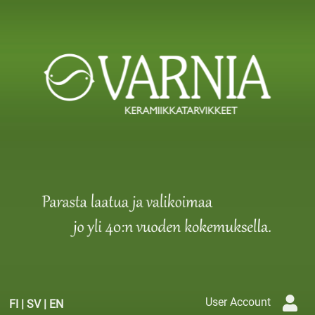
User Account
FI
|
SV
|
EN