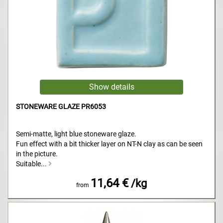
STONEWARE GLAZE PR6053
Semi-matte, light blue stoneware glaze.
Fun effect with a bit thicker layer on NT-N clay as can be seen
in the picture.
Suitable...
11,64 €
/kg
from