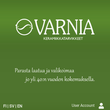
User Account
FI
|
SV
|
EN