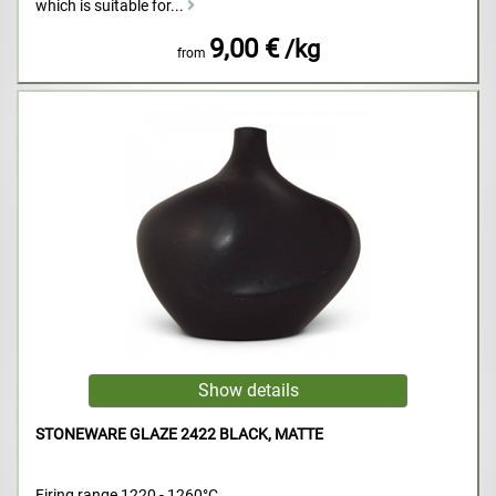
which is suitable for...
9,00 €
/kg
from
STONEWARE GLAZE 2422 BLACK, MATTE
Firing range 1220 - 1260°C.