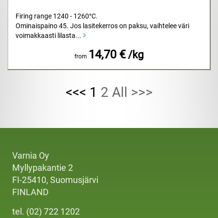
Firing range 1240 - 1260°C.
Ominaispaino 45. Jos lasitekerros on paksu, vaihtelee väri
voimakkaasti lilasta...
14,70 €
/kg
from
<<< 1
2
All
>>>
Varnia Oy
Myllypakantie 2
FI-25410, Suomusjärvi
FINLAND
tel. (02) 722 1202