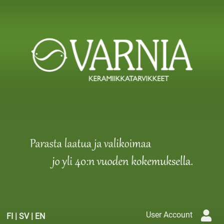
User Account
FI
|
SV
|
EN