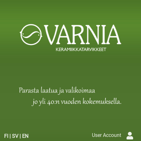
User Account
FI
|
SV
|
EN