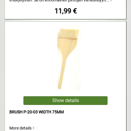
imukykyinen. Se on erinomainen pintojen viimestelyyn...
11,99 €
BRUSH P-20-03 WIDTH 75MM
More details