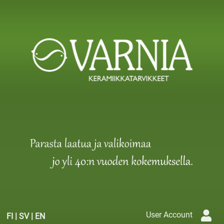
User Account
FI
|
SV
|
EN