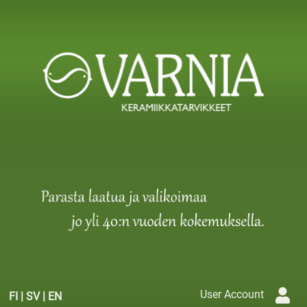
User Account
FI
|
SV
|
EN