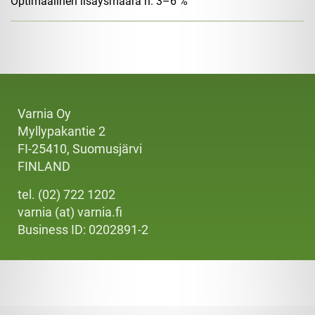
Optimaalinen lisäysmäärä n. 3–6 %
Varnia Oy
Myllypakantie 2
FI-25410, Suomusjärvi
FINLAND
tel. (02) 722 1202
varnia (at) varnia.fi
Business ID: 0202891-2