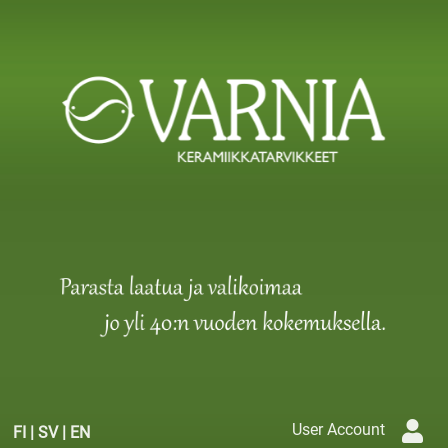
User Account
FI
|
SV
|
EN