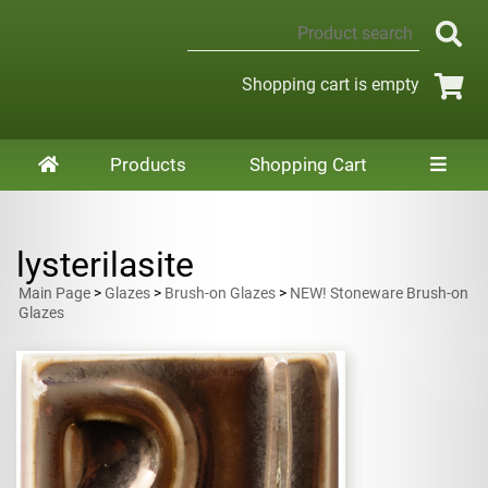
Shopping cart is empty
Products
Shopping Cart
lysterilasite
Main Page
>
Glazes
>
Brush-on Glazes
>
NEW! Stoneware Brush-on
Glazes