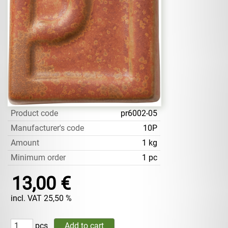
Product code
pr6002-05
Manufacturer's code
10P
Amount
1 kg
Minimum order
1 pc
13,00 €
incl. VAT 25,50 %
pcs