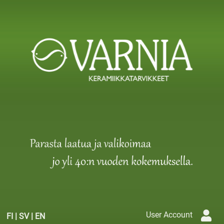
User Account
FI
|
SV
|
EN