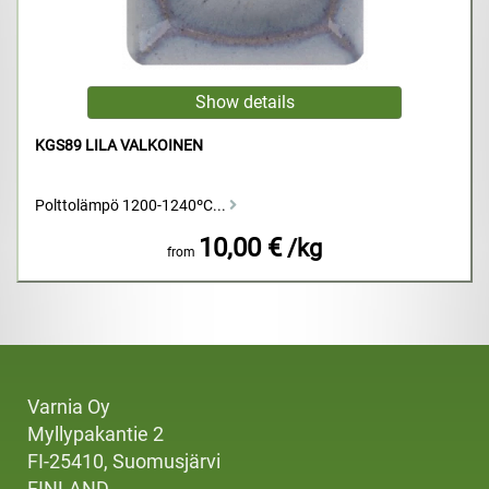
KGS89 LILA VALKOINEN
Polttolämpö 1200-1240ºC...
10,00 €
/kg
from
Varnia Oy
Myllypakantie 2
FI-25410, Suomusjärvi
FINLAND