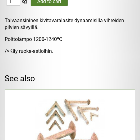
kg
Taivaansininen kivitavaralasite dynaamisilla vihreiden
pilvien sävyillä.
Polttolämpö 1200-1240ºC
/>Käy ruoka-astioihin.
See also