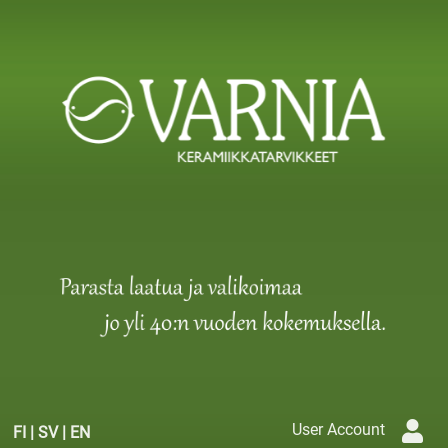
User Account
FI
|
SV
|
EN