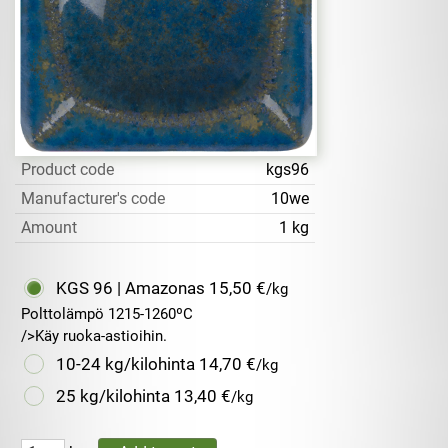
Product code
kgs96
Manufacturer's code
10we
Amount
1 kg
KGS 96 | Amazonas
15,50 €
/kg
Polttolämpö 1215-1260ºC
/>Käy ruoka-astioihin.
10-24 kg/kilohinta
14,70 €
/kg
25 kg/kilohinta
13,40 €
/kg