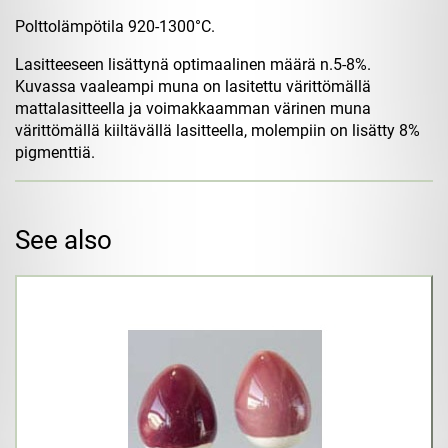
Polttolämpötila 920-1300°C.
Lasitteeseen lisättynä optimaalinen määrä n.5-8%.
Kuvassa vaaleampi muna on lasitettu värittömällä
mattalasitteella ja voimakkaamman värinen muna
värittömällä kiiltävällä lasitteella, molempiin on lisätty 8%
pigmenttiä.
See also