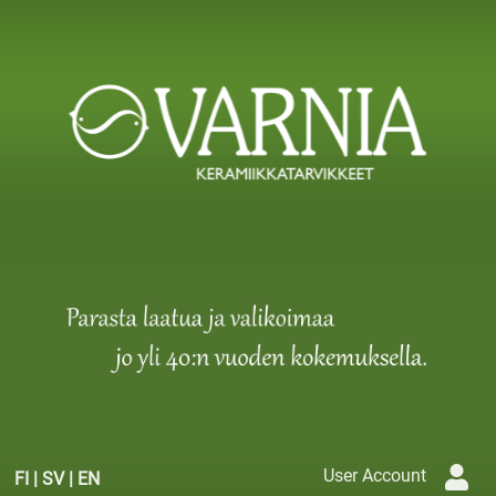
User Account
FI
|
SV
|
EN