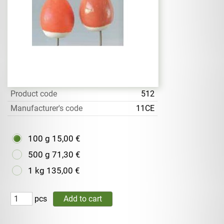
Product code
512
Manufacturer's code
11CE
100 g
15,00 €
500 g
71,30 €
1 kg
135,00 €
pcs