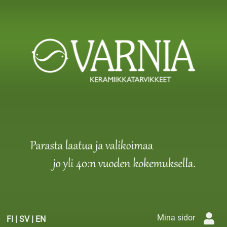
Mina sidor
FI
|
SV
|
EN