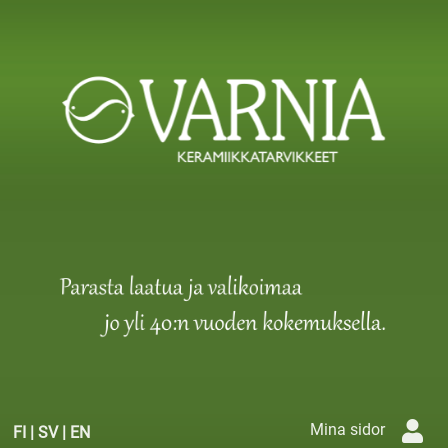
Mina sidor
FI
|
SV
|
EN