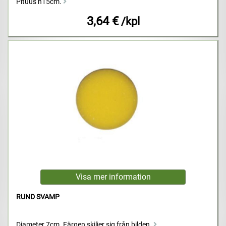
Pituus n15cm.
3,64 €
/kpl
RUND SVAMP
Diameter 7cm. Färgen skiljer sig från bilden.