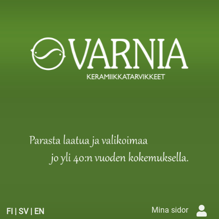
Mina sidor
FI
|
SV
|
EN