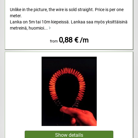
Unlike in the picture, the wire is sold straight. Price is per one
meter.
Lanka on 5m tai 10m kiepeissä. Lankaa saa myös yksittäisinä
metreinä, huomioi...
0,88 €
/m
from