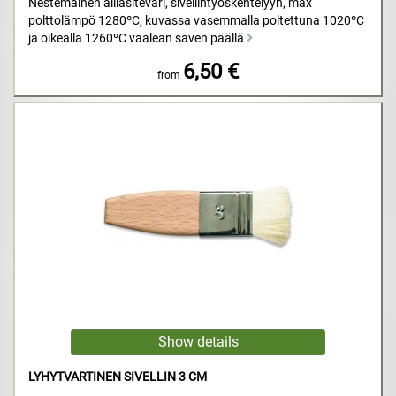
Nestemäinen alilasiteväri, sivellintyöskentelyyn, max
polttolämpö 1280ºC, kuvassa vasemmalla poltettuna 1020ºC
ja oikealla 1260ºC vaalean saven päällä
6,50 €
from
LYHYTVARTINEN SIVELLIN 3 CM