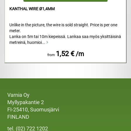
KANTHAL WIRE Ø1,4MM
Unlike in the picture, the wire is sold straight. Price is per one
meter.
Lanka on 5m tai 10m kiepeissä. Lankaa saa myös yksittäisinä
metreinä, huomioi...
1,52 €
/m
from
Varnia Oy
Myllypakantie 2
FI-25410, Suomusjärvi
FINLAND
tel. (02) 722 1202