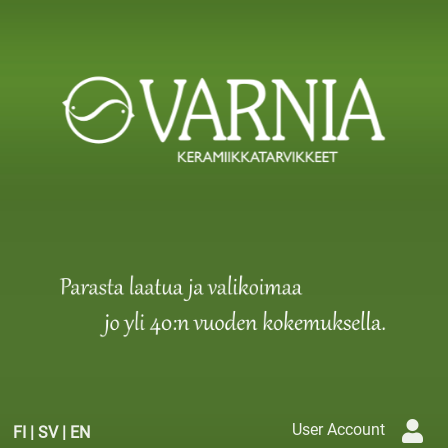
User Account
FI
|
SV
|
EN